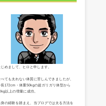
はじめまして、ヒロと申します。
食べても太れない体質に苦しんできましたが、
身長172cm・体重50kgの超ガリガリ体型から
10kg以上の増量に成功。
自身の経験を踏まえ、当ブログでは太る方法を