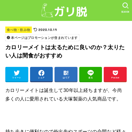
SEARCH
2020.10.19
食べ物・飲み物
本ページはプロモーションが含まれています
カロリーメイトは太るために良いのか？太りた
い人は間食がおすすめ
ツイート
シェア
はてブ
送る
Pocket
カロリーメイトは誕生して30年以上経ちますが、今尚
多くの人に愛用されている大塚製薬の人気商品です。
持ち歩きに便利なので外出先やスポーツの合間など様々