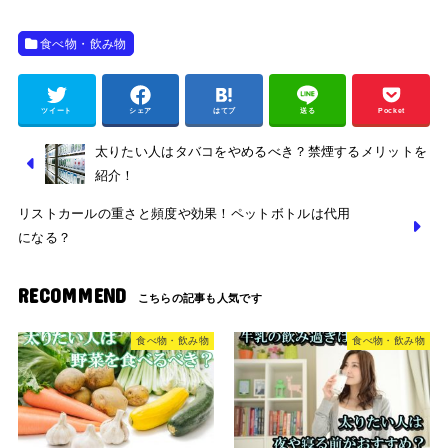
食べ物・飲み物
ツイート
シェア
はてブ
送る
Pocket
太りたい人はタバコをやめるべき？禁煙するメリットを
紹介！
リストカールの重さと頻度や効果！ペットボトルは代用
になる？
RECOMMEND
食べ物・飲み物
食べ物・飲み物