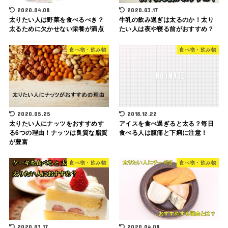
2020.04.08
2020.03.17
太りたい人は野菜を食べるべき？
牛乳の飲み過ぎは太るのか！太り
太るために欠かせない栄養が満点
たい人は夜や寝る前がおすすめ？
食べ物・飲み物
食べ物・飲み物
2020.05.25
2018.12.22
太りたい人にナッツをおすすめす
アイスを食べ過ぎると太る？毎日
る6つの理由！ナッツは良質な脂質
食べる人は腹痛と下痢に注意！
が豊富
食べ物・飲み物
食べ物・飲み物
2020.03.17
2020.04.08