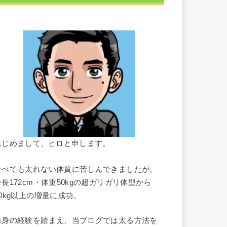
はじめまして、ヒロと申します。
食べても太れない体質に苦しんできましたが、
身長172cm・体重50kgの超ガリガリ体型から
10kg以上の増量に成功。
自身の経験を踏まえ、当ブログでは太る方法を