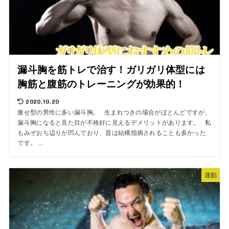
漏斗胸を筋トレで治す！ガリガリ体型には
胸筋と腹筋のトレーニングが効果的！
2020.10.20
痩せ型の男性に多い漏斗胸。 生まれつきの場合がほとんどですが、
漏斗胸になると見た目が不格好に見えるデメリットがあります。 私
もみぞおち辺りが凹んでおり、昔は結構指摘されることも多かった
です。 ...
運動