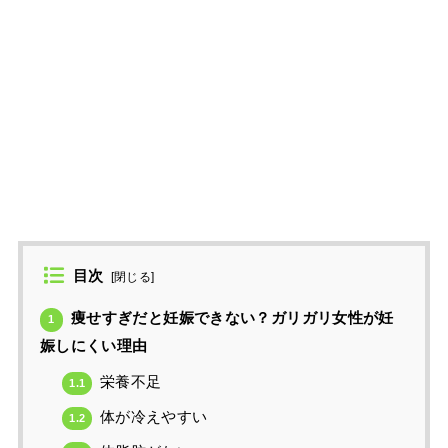
目次
[
閉じる
]
痩せすぎだと妊娠できない？ガリガリ女性が妊
1
娠しにくい理由
栄養不足
1.1
体が冷えやすい
1.2