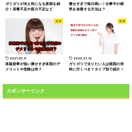
ガリガリが冷え性になる原因を紹
痩せすぎで毎日眠い！仕事中の眠
介！栄養不足や筋力不足など
気を改善する方法は？
健康
健康
2021.03.11
2020.07.10
体脂肪率が低い痩せすぎ体型のデ
ガリガリで太りたい人は病院の何
メリットや危険は何？
科に行くべき？タイプ別で紹介！
スポンサーリンク