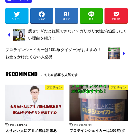
ツイート
シェア
はてブ
送る
Pocket
痩せすぎだと妊娠できない？ガリガリ女性が妊娠しにく
い理由を紹介！
プロテインシェイカーは100均(ダイソー)がおすすめ！
お金をかけたくない人必見
RECOMMEND
プロテイン
プロテイン
2021.09.14
2020.10.19
太りたい人にアミノ酸は効果あ
プロテインシェイカーは100均(ダ