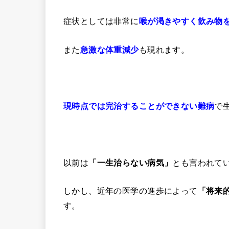
症状としては非常に
喉が渇きやすく飲み物
また
も現れます。
急激な体重減少
で
現時点では完治することができない難病
以前は
とも言われて
「一生治らない病気」
しかし、近年の医学の進歩によって
「将来
す。