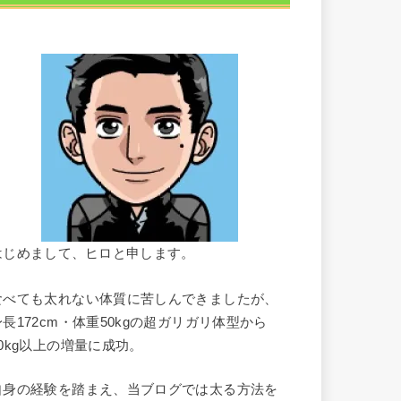
はじめまして、ヒロと申します。
食べても太れない体質に苦しんできましたが、
身長172cm・体重50kgの超ガリガリ体型から
10kg以上の増量に成功。
自身の経験を踏まえ、当ブログでは太る方法を