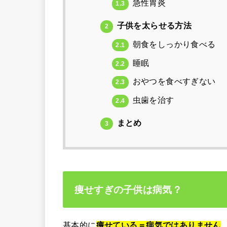
急性胃炎
1.3
子供を太らせる方法
2
朝食をしっかり食べる
2.1
睡眠
2.2
おやつを食べすぎない
2.3
虫歯を治す
2.4
まとめ
3
痩せすぎの子供は病気？
基本的に
痩せている＝病気ではありません