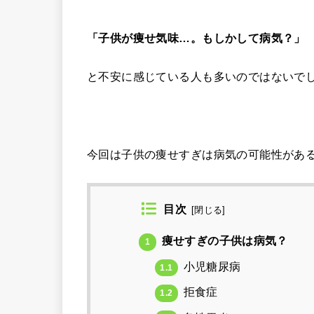
「子供が痩せ気味…。もしかして病気？」
と不安に感じている人も多いのではないで
今回は子供の痩せすぎは病気の可能性があ
目次
[
閉じる
]
痩せすぎの子供は病気？
1
小児糖尿病
1.1
拒食症
1.2