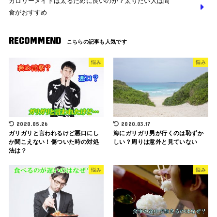
カロリーメイトは太るために良いのか？太りたい人は間
食がおすすめ
RECOMMEND
悩み
悩み
2020.05.26
2020.03.17
ガリガリと言われるけど悪口にし
海にガリガリ男が行くのは恥ずか
か聞こえない！傷ついた時の対処
しい？周りは意外と見ていない
法は？
悩み
悩み