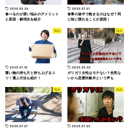
2020.05.26
2020.07.21
食べるのが遅い悩みのデメリット
食事の途中で飽きるのはなぜ？同
と原因・解消法を紹介
じ味に慣れることが原因！
悩み
悩み
2020.07.10
2020.05.02
重い物の持ち方と持ち上げるコ
ガリガリ女性はモテない？色気な
ツ！運ぶ方法も紹介！
いから恋愛対象外という声も
悩み
悩み
2020.07.21
2020.07.22