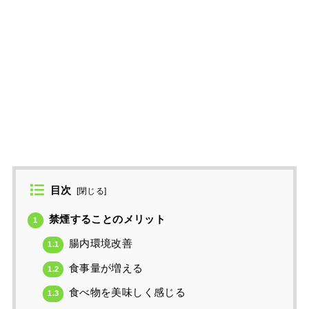
目次
[
閉じる
]
禁煙することのメリット
1
腸内環境改善
1.1
食事量が増える
1.2
食べ物を美味しく感じる
1.3