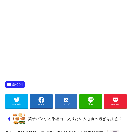
部位別
ツイート
シェア
はてブ
送る
Pocket
菓子パンが太る理由！太りたい人も食べ過ぎは注意！