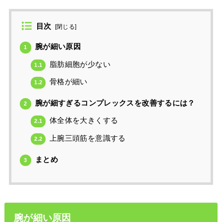
目次
[
閉じる
]
腕が細い原因
1
脂肪細胞が少ない
1.1
骨格が細い
1.2
腕が細すぎるコンプレックスを改善するには？
2
体全体を大きくする
2.1
上腕三頭筋を意識する
2.2
まとめ
3
腕が細い原因