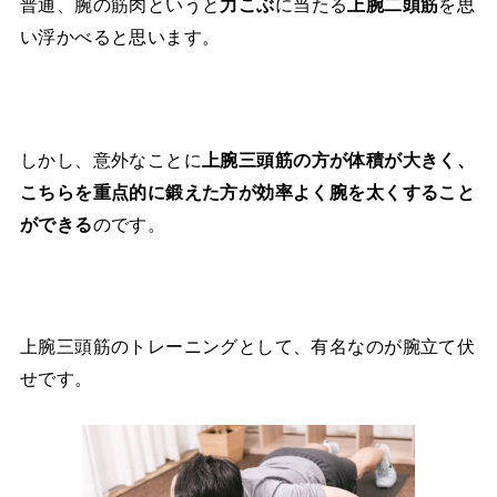
普通、腕の筋肉というと
に当たる
を思
力こぶ
上腕二頭筋
い浮かべると思います。
しかし、意外なことに
上腕三頭筋の方が体積が大きく、
こちらを重点的に鍛えた方が効率よく腕を太くすること
のです。
ができる
上腕三頭筋のトレーニングとして、有名なのが腕立て伏
せです。