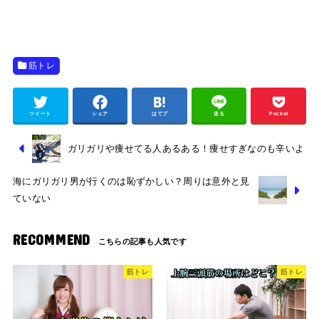
筋トレ
ツイート
シェア
はてブ
送る
Pocket
ガリガリや痩せてる人あるある！痩せすぎなのも辛いよ
海にガリガリ男が行くのは恥ずかしい？周りは意外と見
ていない
RECOMMEND
筋トレ
筋トレ