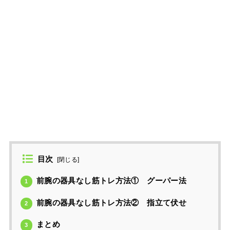
目次
[
閉じる
]
前腕の器具なし筋トレ方法① グーパー法
1
前腕の器具なし筋トレ方法② 指立て伏せ
2
まとめ
3