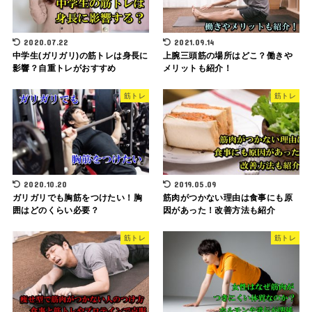
2020.07.22
2021.09.14
中学生(ガリガリ)の筋トレは身長に
上腕三頭筋の場所はどこ？働きや
影響？自重トレがおすすめ
メリットも紹介！
筋トレ
筋トレ
2020.10.20
2019.05.09
ガリガリでも胸筋をつけたい！胸
筋肉がつかない理由は食事にも原
囲はどのくらい必要？
因があった！改善方法も紹介
筋トレ
筋トレ