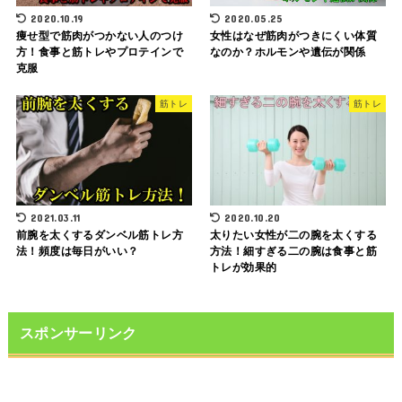
2020.10.19
2020.05.25
痩せ型で筋肉がつかない人のつけ
女性はなぜ筋肉がつきにくい体質
方！食事と筋トレやプロテインで
なのか？ホルモンや遺伝が関係
克服
筋トレ
筋トレ
2021.03.11
2020.10.20
前腕を太くするダンベル筋トレ方
太りたい女性が二の腕を太くする
法！頻度は毎日がいい？
方法！細すぎる二の腕は食事と筋
トレが効果的
スポンサーリンク