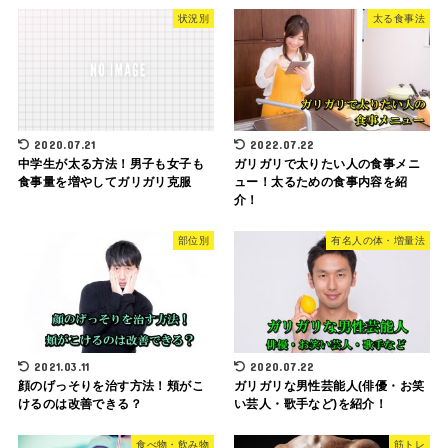
状況別
太る食事法
2020.07.21
2022.07.22
中学生が太る方法！男子も女子も
ガリガリで太りたい人の食事メニ
食事量を増やしてガリガリ克服
ュー！太るための食事内容を紹
介！
部位別
有名人の体・増量法
2021.03.11
2020.07.22
顔のげっそりを治す方法！頬がこ
ガリガリな男性芸能人(俳優・お笑
けるのは改善できる？
い芸人・歌手など)を紹介！
食べ物・飲み物
筋トレ