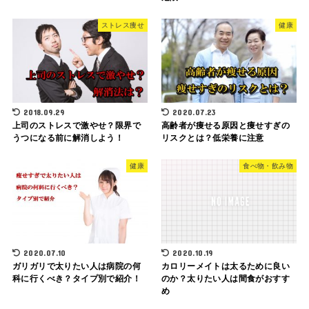
ストレス痩せ
健康
2018.09.29
2020.07.23
上司のストレスで激やせ？限界で
高齢者が痩せる原因と痩せすぎの
うつになる前に解消しよう！
リスクとは？低栄養に注意
健康
食べ物・飲み物
2020.07.10
2020.10.19
ガリガリで太りたい人は病院の何
カロリーメイトは太るために良い
科に行くべき？タイプ別で紹介！
のか？太りたい人は間食がおすす
め