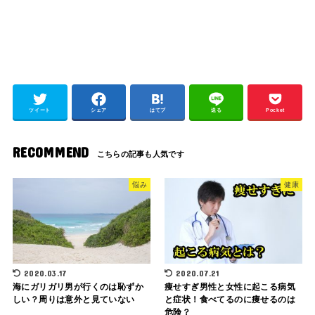
ツイート
シェア
はてブ
送る
Pocket
RECOMMEND
悩み
健康
2020.03.17
2020.07.21
海にガリガリ男が行くのは恥ずか
痩せすぎ男性と女性に起こる病気
しい？周りは意外と見ていない
と症状！食べてるのに痩せるのは
危険？