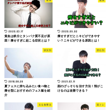
健康
健康
2020.03.17
2020.05.02
貧血は鉄分とタンパク質不足が原
痩せすぎだとニキビができやす
因！痩せすぎに起こる症状とは？
い？ニキビができる原因とは！
状況別
部位別
2018.08.28
2021.03.11
夏フェスに持ち込みたい食べ物と
顔のげっそりを治す方法！頬がこ
痩せ型におすすめのフェス飯を紹
けるのは改善できる？
介
太る食事法
筋トレ