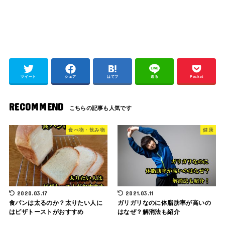
ツイート
シェア
はてブ
送る
Pocket
RECOMMEND
食べ物・飲み物
健康
2020.03.17
2021.03.11
食パンは太るのか？太りたい人に
ガリガリなのに体脂肪率が高いの
はピザトーストがおすすめ
はなぜ？解消法も紹介