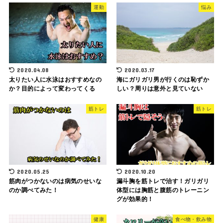
運動
悩み
2020.04.08
2020.03.17
太りたい人に水泳はおすすめなの
海にガリガリ男が行くのは恥ずか
か？目的によって変わってくる
しい？周りは意外と見ていない
筋トレ
筋トレ
2020.05.25
2020.10.20
筋肉がつかないのは病気のせいな
漏斗胸を筋トレで治す！ガリガリ
のか調べてみた！
体型には胸筋と腹筋のトレーニン
グが効果的！
健康
食べ物・飲み物