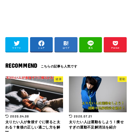
ツイート
シェア
はてブ
送る
Pocket
RECOMMEND
健康
運動
2020.04.08
2020.07.21
太りたい人が食後すぐに寝ると太
太りたい人は運動をしよう！痩せ
れる？食後の正しい過ごし方を解
すぎの運動不足解消法を紹介