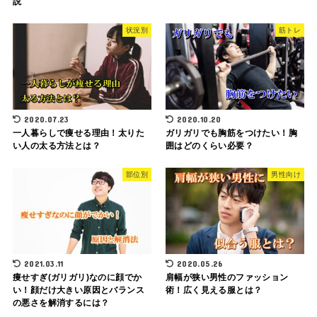
説
状況別
筋トレ
2020.07.23
2020.10.20
一人暮らしで痩せる理由！太りた
ガリガリでも胸筋をつけたい！胸
い人の太る方法とは？
囲はどのくらい必要？
部位別
男性向け
2021.03.11
2020.05.26
痩せすぎ(ガリガリ)なのに顔でか
肩幅が狭い男性のファッション
い！顔だけ大きい原因とバランス
術！広く見える服とは？
の悪さを解消するには？