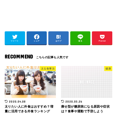
ツイート
シェア
はてブ
送る
Pocket
RECOMMEND
太る食事法
健康
2020.04.08
2020.05.26
太りたい人に外食はおすすめ？増
痩せ型が糖尿病になる原因や症状
量に活用できる外食ランキング
は？食事や運動で予防しよう