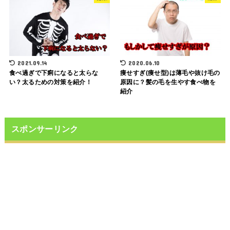
2021.09.14
2020.06.10
食べ過ぎで下痢になると太らな
痩せすぎ(痩せ型)は薄毛や抜け毛の
い？太るための対策を紹介！
原因に？髪の毛を生やす食べ物を
紹介
スポンサーリンク