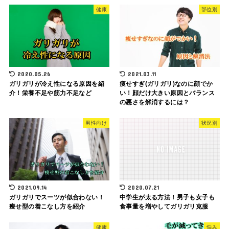
健康
部位別
2020.05.26
2021.03.11
ガリガリが冷え性になる原因を紹
痩せすぎ(ガリガリ)なのに顔でか
介！栄養不足や筋力不足など
い！顔だけ大きい原因とバランス
の悪さを解消するには？
男性向け
状況別
2021.09.14
2020.07.21
ガリガリでスーツが似合わない！
中学生が太る方法！男子も女子も
痩せ型の着こなし方を紹介
食事量を増やしてガリガリ克服
健康
悩み