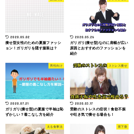
2020.05.02
2020.05.26
痩せ型女性のための夏服ファッシ
ガリガリ(痩せ型)なのに肩幅が広い
ョン！ガリガリを隠す服装は？
原因とおすすめのファッションを
紹介
男性向け
ストレス痩せ
2020.07.21
2020.03.17
ガリガリ(痩せ型)の夏服で半袖は恥
受験のストレスの症状！食欲不振
ずかしい？着こなし方を紹介
や吐き気で痩せる場合も！
太る食事法
胃下垂