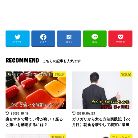
ツイート
シェア
はてブ
送る
Pocket
RECOMMEND
部位別
実践記
2020.10.19
2018.06.23
痩せすぎで尾てい骨が痛い！座る
ガリガリから太る方法実践記【2ヶ
と痛いを解消するには？
月目】朝食を増やして着実に増量
女性向け
ファッション