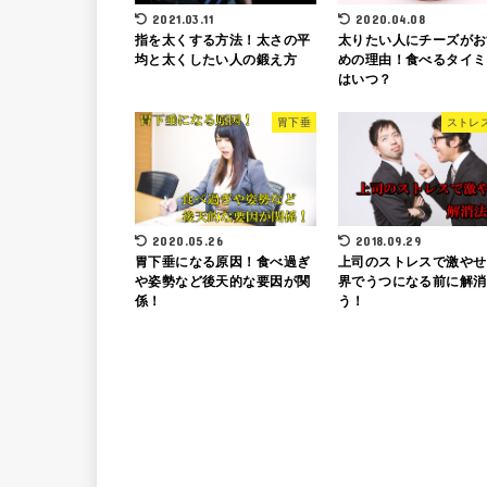
2021.03.11
2020.04.08
指を太くする方法！太さの平
太りたい人にチーズがお
均と太くしたい人の鍛え方
めの理由！食べるタイミ
はいつ？
胃下垂
ストレ
2020.05.26
2018.09.29
胃下垂になる原因！食べ過ぎ
上司のストレスで激やせ
や姿勢など後天的な要因が関
界でうつになる前に解消
係！
う！