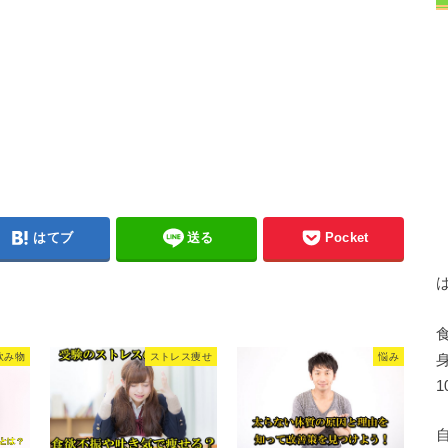
はてブ
送る
Pocket
飲み物
ストレス痩せ
悩み