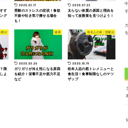
2020.03.17
2020.07.23
すす
受験のストレスの症状！食欲
太らない体質の原因と理由を
ング
不振や吐き気で痩せる場合
知って改善策を見つけよう！
も！
ス痩せ
健康
有名人の体・増量法
2020.05.26
2020.10.19
？限
ガリガリが冷え性になる原因
松本人志の筋トレメニューと
しよ
を紹介！栄養不足や筋力不足
食生活！食事制限なしのマツ
など
ザップ