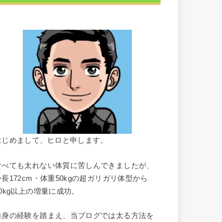
はじめまして、ヒロと申します。
食べても太れない体質に苦しんできましたが、
身長172cm・体重50kgの超ガリガリ体型から
10kg以上の増量に成功。
自身の経験を踏まえ、当ブログでは太る方法を