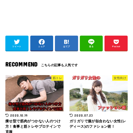
ツイート
シェア
はてブ
送る
Pocket
RECOMMEND
筋トレ
女性向け
2020.10.19
2020.07.23
痩せ型で筋肉がつかない人のつけ
ガリガリで服が似合わない女性(レ
方！食事と筋トレやプロテインで
ディース)のファション術！
克服