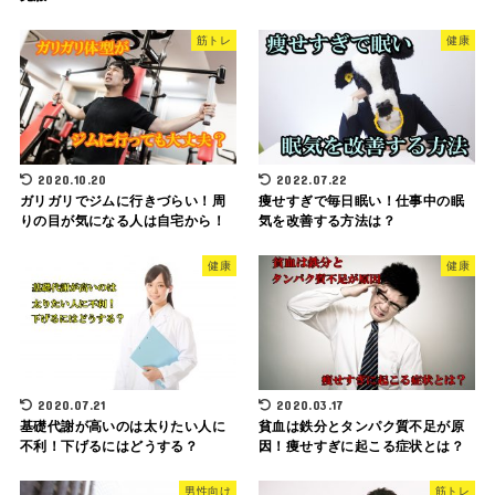
筋トレ
健康
2020.10.20
2022.07.22
ガリガリでジムに行きづらい！周
痩せすぎで毎日眠い！仕事中の眠
りの目が気になる人は自宅から！
気を改善する方法は？
健康
健康
2020.07.21
2020.03.17
基礎代謝が高いのは太りたい人に
貧血は鉄分とタンパク質不足が原
不利！下げるにはどうする？
因！痩せすぎに起こる症状とは？
男性向け
筋トレ