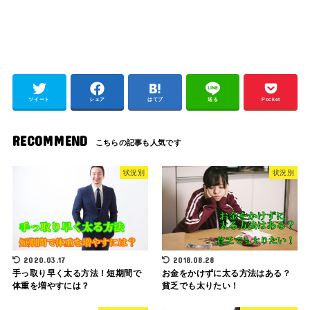
ツイート
シェア
はてブ
送る
Pocket
RECOMMEND
状況別
状況別
2020.03.17
2018.08.28
手っ取り早く太る方法！短期間で
お金をかけずに太る方法はある？
体重を増やすには？
貧乏でも太りたい！