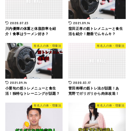
2020.07.23
2021.09.14
川内優輝の体重と体脂肪率を紹
窪田正孝の筋トレメニューと食生
介！食事はラーメン好き？
活を紹介！懸垂でムキムキ？
有名人の体・増量法
有名人の体・増量法
2021.09.14
2020.03.17
小栗旬の筋トレメニューと食生
菅田将暉の筋トレ法が話題！あゝ
活！独特なトレーニングが話題？
荒野でガリガリから肉体改造！
有名人の体・増量法
有名人の体・増量法