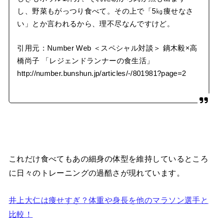
し、野菜もがっつり食べて。その上で「5㎏痩せなさ
い」とか言われるから、理不尽なんですけど。
引用元：Number Web ＜スペシャル対談＞ 鏑木毅×高
橋尚子 「レジェンドランナーの食生活」
http://number.bunshun.jp/articles/-/801981?page=2
これだけ食べてもあの細身の体型を維持しているところ
に日々のトレーニングの過酷さが現れています。
井上大仁は痩せすぎ？体重や身長を他のマラソン選手と
比較！