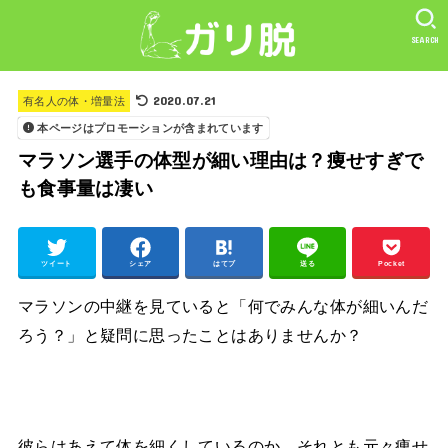
SEARCH
2020.07.21
有名人の体・増量法
本ページはプロモーションが含まれています
マラソン選手の体型が細い理由は？痩せすぎで
も食事量は凄い
ツイート
シェア
はてブ
送る
Pocket
マラソンの中継を見ていると「何でみんな体が細いんだ
ろう？」と疑問に思ったことはありませんか？
彼らはあえて体を細くしているのか、それとも元々痩せ