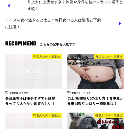
井上大仁は痩せすぎ？体重や身長を他のマラソン選手と
比較！
アイスを食べ過ぎると太る？毎日食べる人は腹痛と下痢
に注意！
RECOMMEND
有名人の体・増量法
有名人の体・増量法
2020.07.22
2020.05.26
矢田亜希子は痩せすぎでも綺麗！
力士(相撲取り)の太り方！食事量と
食べても太らない体質らしい！
食事回数やカロリー摂取量は？
有名人の体・増量法
有名人の体・増量法