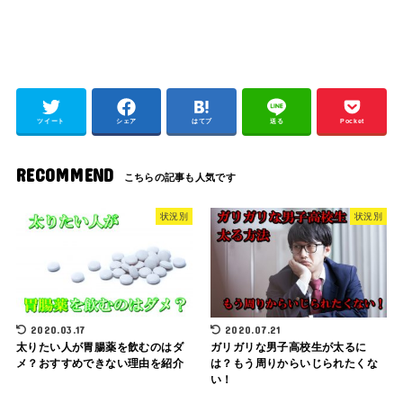
ツイート
シェア
はてブ
送る
Pocket
RECOMMEND
状況別
状況別
2020.03.17
2020.07.21
太りたい人が胃腸薬を飲むのはダ
ガリガリな男子高校生が太るに
メ？おすすめできない理由を紹介
は？もう周りからいじられたくな
い！