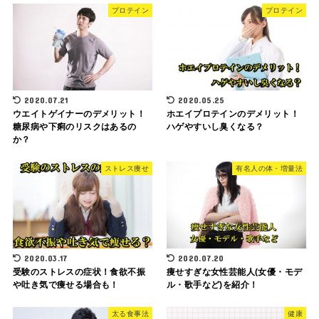
プロテイン
プロテイン
2020.07.21
2020.05.25
ウエイトゲイナーのデメリット！
ホエイプロテインのデメリット！
糖尿病や下痢のリスクはあるの
ハゲやすいし臭くなる？
か？
ストレス痩せ
有名人の体・増量法
2020.03.17
2020.07.20
受験のストレスの症状！食欲不振
痩せすぎな女性芸能人(女優・モデ
や吐き気で痩せる場合も！
ル・歌手など)を紹介！
太る食事法
健康