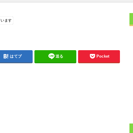
ています
はてブ
送る
Pocket