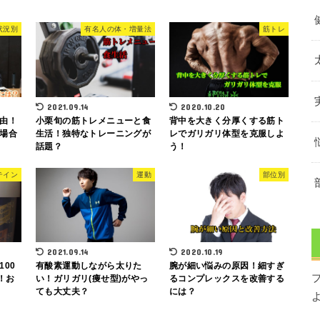
状況別
有名人の体・増量法
筋トレ
2021.09.14
2020.10.20
由！
小栗旬の筋トレメニューと食
背中を大きく分厚くする筋ト
場合
生活！独特なトレーニングが
レでガリガリ体型を克服しよ
話題？
う！
テイン
運動
部位別
2021.09.14
2020.10.19
00
有酸素運動しながら太りた
腕が細い悩みの原因！細すぎ
！お
い！ガリガリ(痩せ型)がやっ
るコンプレックスを改善する
ても大丈夫？
には？