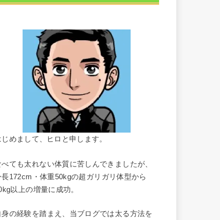
はじめまして、ヒロと申します。
食べても太れない体質に苦しんできましたが、
身長172cm・体重50kgの超ガリガリ体型から
10kg以上の増量に成功。
自身の経験を踏まえ、当ブログでは太る方法を