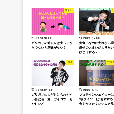
筋トレ
2020.10.20
2020.04.08
ガリガリの筋トレは太ってか
大食いなのに太れない理
らでないと意味がない？
痩せの大食いが太りたい
はどうする？
悩み
プロ
2020.04.08
2020.10.19
ガリガリの人が付けられやす
プロテインシェイカーは1
いあだ名一覧！ガイコツ・も
均(ダイソー)がおすすめ
やしなど
金をかけたくない人必見