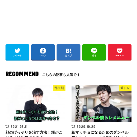
ツイート
シェア
はてブ
送る
Pocket
RECOMMEND
部位別
筋トレ
2021.03.11
2020.10.20
顔のげっそりを治す方法！頬がこ
細マッチョになるためのダンベル