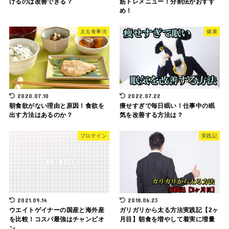
けるのは改善できる？
筋トレメニュー！分割法がおすす
め！
太る食事法
健康
2020.07.10
2022.07.22
朝食欲がない理由と原因！食欲を
痩せすぎで毎日眠い！仕事中の眠
出す方法はあるのか？
気を改善する方法は？
プロテイン
実践記
2021.09.14
2018.06.23
ウエイトゲイナーの国産と海外産
ガリガリから太る方法実践記【2ヶ
を比較！コスパ最強はチャンピオ
月目】朝食を増やして着実に増量
ン