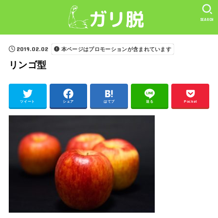
SEARCH
2019.02.02
本ページはプロモーションが含まれています
リンゴ型
ツイート
シェア
はてブ
送る
Pocket