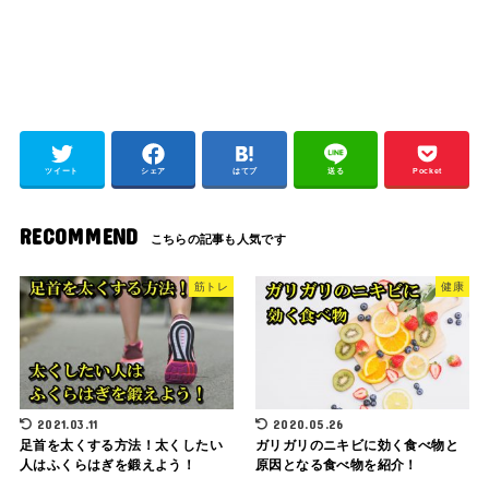
ツイート
シェア
はてブ
送る
Pocket
RECOMMEND
筋トレ
健康
2021.03.11
2020.05.26
足首を太くする方法！太くしたい
ガリガリのニキビに効く食べ物と
人はふくらはぎを鍛えよう！
原因となる食べ物を紹介！