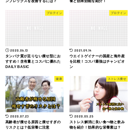
ンプレックスを改善するには？
養と効果効能を紹介！
プロテイン
プロテイン
2020.06.13
2021.09.14
タンパク質が足りない痩せ型にお
ウエイトゲイナーの国産と海外産
すすめ！含有量とコスパに優れた
を比較！コスパ最強はチャンピオ
DAILY BASIC
ン
健康
ストレス痩せ
2020.07.23
2020.05.25
高齢者が痩せる原因と痩せすぎの
ストレス解消に良い食べ物と飲み
リスクとは？低栄養に注意
物を紹介！効果的な栄養素は？