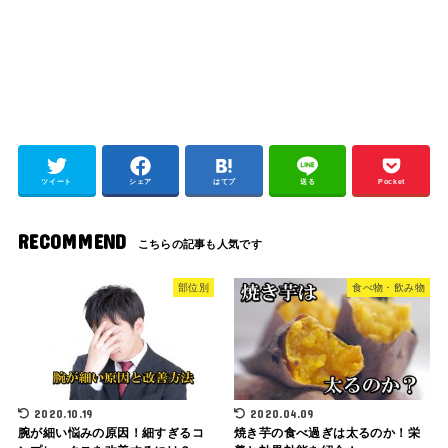
ツイート
シェア
はてブ
送る
Pocket
RECOMMEND
部位別
食べ物・飲み物
2020.10.19
2020.04.09
腕が細い悩みの原因！細すぎるコ
焼き芋の食べ過ぎは太るのか！栄