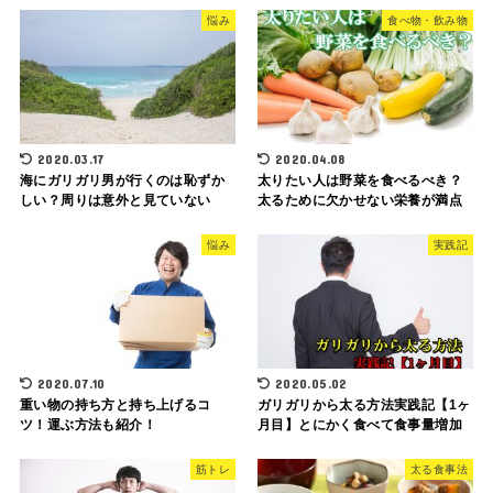
悩み
食べ物・飲み物
2020.03.17
2020.04.08
海にガリガリ男が行くのは恥ずか
太りたい人は野菜を食べるべき？
しい？周りは意外と見ていない
太るために欠かせない栄養が満点
悩み
実践記
2020.07.10
2020.05.02
重い物の持ち方と持ち上げるコ
ガリガリから太る方法実践記【1ヶ
ツ！運ぶ方法も紹介！
月目】とにかく食べて食事量増加
筋トレ
太る食事法