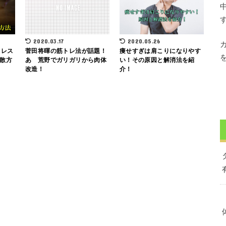
2020.03.17
2020.05.26
トレス
菅田将暉の筋トレ法が話題！
痩せすぎは肩こりになりやす
散方
あゝ荒野でガリガリから肉体
い！その原因と解消法を紹
改造！
介！