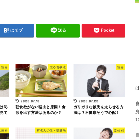
はてブ
送る
Pocket
悩み
太る食事法
悩み
2020.07.10
2020.07.22
は恥
朝食欲がない理由と原因！食
ガリガリな彼氏を太らせる方
見て
欲を出す方法はあるのか？
法は？不健康そうで心配！
ス痩せ
有名人の体・増量法
部位別