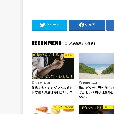
ツイート
シェア
RECOMMEND
筋トレ
2021.03.11
2020.03.17
前腕を太くするダンベル筋ト
海にガリガリ男が行くの
レ方法！頻度は毎日がいい？
ずかしい？周りは意外と
いない
食べ物・飲み物
ストレ