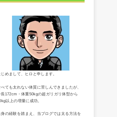
はじめまして、ヒロと申します。
食べても太れない体質に苦しんできましたが、
身長172cm・体重50kgの超ガリガリ体型から
10kg以上の増量に成功。
自身の経験を踏まえ、当ブログでは太る方法を